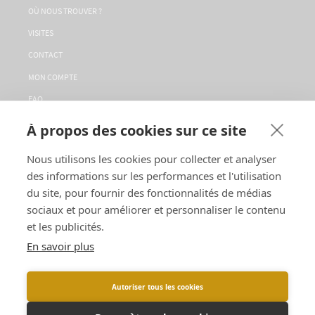
OÙ NOUS TROUVER ?
VISITES
CONTACT
MON COMPTE
FAQ
LA CONCIERGERIE
À propos des cookies sur ce site
SERVICE CLIENT
Nous utilisons les cookies pour collecter et analyser
CGV
des informations sur les performances et l'utilisation
SUIVEZ-NOUS
du site, pour fournir des fonctionnalités de médias
sociaux et pour améliorer et personnaliser le contenu
et les publicités.
LANGUES :
En savoir plus
Autoriser tous les cookies
L'ABUS D'ALCOOL EST DANGEREUX POUR LA SANTÉ, À CONSOMMER AVEC