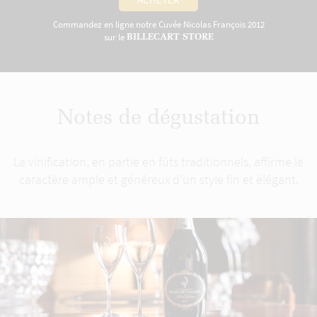
Commandez en ligne notre Cuvée Nicolas François 2012
sur le
BILLECART STORE
Notes de dégustation
La vinification, en partie en fûts traditionnels, affirme le
caractère ample et généreux d’un style fin et élégant.