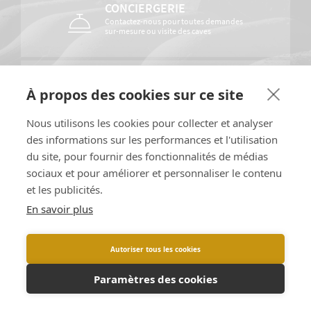
CONCIERGERIE
Contactez-nous pour toutes demandes
sur-mesure ou visite des caves
MY ORIGIN
À propos des cookies sur ce site
Découvrez les secrets de votre cuvée
Nous utilisons les cookies pour collecter et analyser
des informations sur les performances et l'utilisation
du site, pour fournir des fonctionnalités de médias
sociaux et pour améliorer et personnaliser le contenu
et les publicités.
En savoir plus
Autoriser tous les cookies
Paramètres des cookies