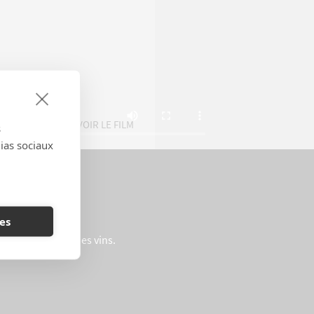
VOIR LE FILM
s
dias sociaux
es
’aux assemblages des vins.