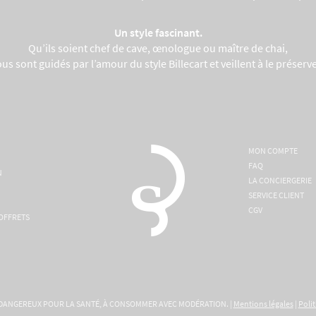
Un style fascinant.
Qu’ils soient chef de cave, œnologue ou maître de chai,
ous sont guidés par l’amour du style Billecart et veillent à le préserve
MON COMPTE
FAQ
N
LA CONCIERGERIE
SERVICE CLIENT
CGV
COFFRETS
 DANGEREUX POUR LA SANTÉ, À CONSOMMER AVEC MODÉRATION. |
Mentions légales
|
Polit