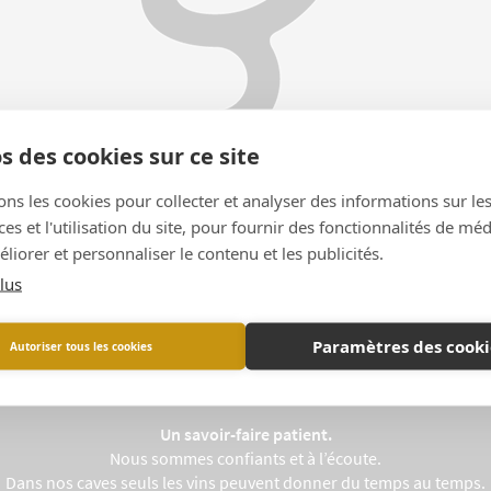
s des cookies sur ce site
ons les cookies pour collecter et analyser des informations sur le
s et l'utilisation du site, pour fournir des fonctionnalités de mé
liorer et personnaliser le contenu et les publicités.
lus
Le travail, le temps, le style… par instinct
Paramètres des cooki
Autoriser tous les cookies
Un travail minutieux et exigeant.
nce président plus que jamais nos choix, du travail de la vigne jusqu
Un savoir-faire patient.
Nous sommes confiants et à l’écoute.
Dans nos caves seuls les vins peuvent donner du temps au temps.