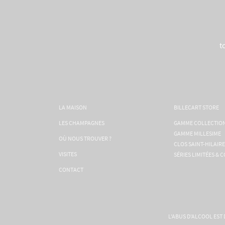
t
LA MAISON
BILLECART STORE
LES CHAMPAGNES
GAMME COLLECTIO
GAMME MILLESIME
OÙ NOUS TROUVER ?
CLOS SAINT-HILAIRE
VISITES
SÉRIES LIMITÉES & 
CONTACT
L'ABUS D'ALCOOL EST