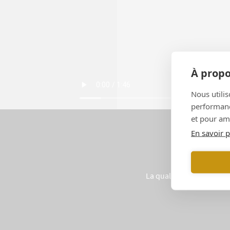
À propo
Nous utilis
performance
et pour amé
En savoir p
La qualité et l’intellige