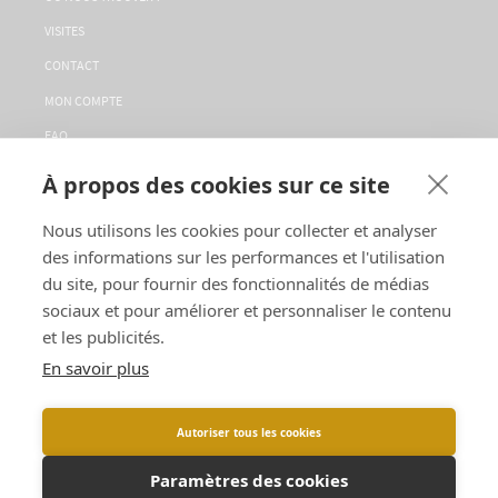
VISITES
CONTACT
MON COMPTE
FAQ
LA CONCIERGERIE
À propos des cookies sur ce site
SERVICE CLIENT
Nous utilisons les cookies pour collecter et analyser
CGV
des informations sur les performances et l'utilisation
SUIVEZ-NOUS
du site, pour fournir des fonctionnalités de médias
sociaux et pour améliorer et personnaliser le contenu
et les publicités.
LANGUES :
En savoir plus
Autoriser tous les cookies
L'ABUS D'ALCOOL EST DANGEREUX POUR LA SANTÉ, À CONSOMMER AVEC
Paramètres des cookies
MODÉRATION. |
Mentions légales
|
Politique de confidentialité