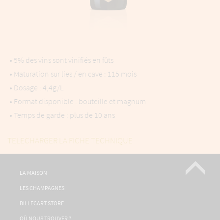
• 5% des vins sont vinifiés en fûts
• Maturation sur lies / en cave : 115 mois
• Dosage : 4,4g/L
• Format disponible : bouteille et magnum
• Temps de garde : plus de 10 ans
TELECHARGER LA FICHE TECHNIQUE
LA MAISON
LES CHAMPAGNES
BILLECART STORE
OÙ NOUS TROUVER ?