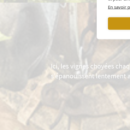
En savoir p
Ici, les vignes choyées chaq
s’épanouissent lentement 