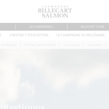
LES CHAMPAGNES
BILLECART STORE
S
L'INSTINCT D'EXCEPTION
LE CHAMPAGNE DU MILLÉNAIRE
La Maison
Le Clos Saint-Hilaire
La Cuverie
Les Chais
ntastiques.