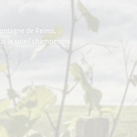
 Montagne de Reims,
us le soleil champenois.