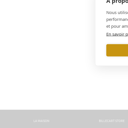
À propo
Nous utilis
performance
et pour amé
En savoir p
LA MAISON
BILLECART STORE