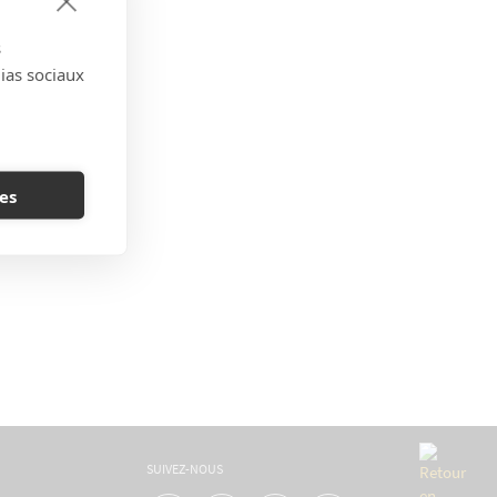
s
dias sociaux
es
SUIVEZ-NOUS