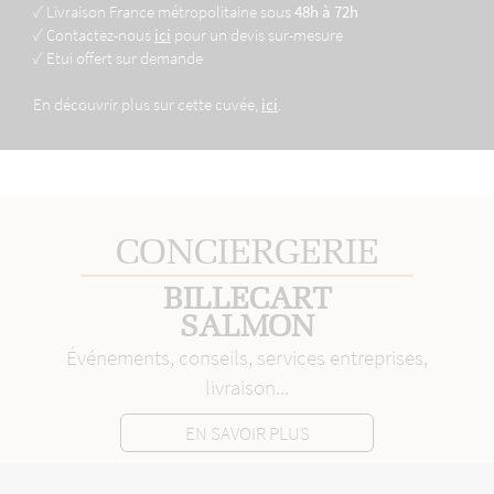
✓ Livraison France métropolitaine sous
48h à 72h
✓ Contactez-nous
ici
pour un devis sur-mesure
✓ Etui offert sur demande
En découvrir plus sur cette cuvée,
ici
.
CONCIERGERIE
BILLECART
SALMON
Événements, conseils, services entreprises,
livraison...
EN SAVOIR PLUS