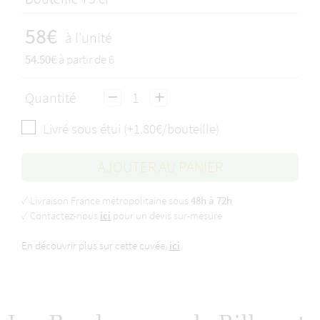
58€
à l'unité
54.50€
à partir de 6
Quantité
Livré sous étui (+1.80€/bouteille)
AJOUTER AU PANIER
✓ Livraison France métropolitaine sous
48h à 72h
✓ Contactez-nous
ici
pour un devis sur-mesure
En découvrir plus sur cette cuvée,
ici
.