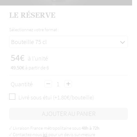
LE RÉSERVE
Sélectionnez votre format :
Bouteille 75 cl
54€
à l'unité
49.50€
à partir de 6
Quantité
Livré sous étui (+1.80€/bouteille)
AJOUTER AU PANIER
✓ Livraison France métropolitaine sous
48h à 72h
✓ Contactez-nous
ici
pour un devis sur-mesure