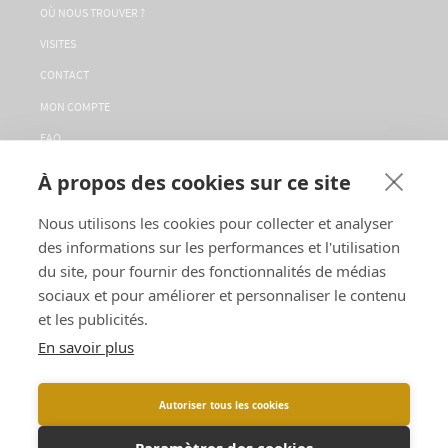
OÙ NOUS TROUVER ?
VISITES
CONTACT
MON COMPTE
FAQ
LA CONCIERGERIE
À propos des cookies sur ce site
SERVICE CLIENT
Nous utilisons les cookies pour collecter et analyser
CGV
des informations sur les performances et l'utilisation
SUIVEZ-NOUS
du site, pour fournir des fonctionnalités de médias
sociaux et pour améliorer et personnaliser le contenu
et les publicités.
LANGUES :
En savoir plus
Autoriser tous les cookies
L'ABUS D'ALCOOL EST DANGEREUX POUR LA SANTÉ, À CONSOMMER AVEC
Paramètres des cookies