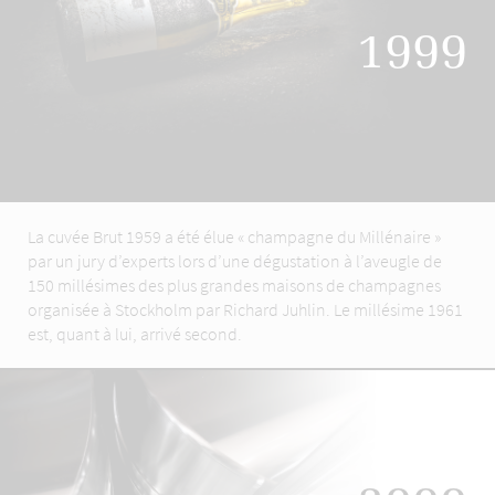
1999
La cuvée Brut 1959 a été élue « champagne du Millénaire »
par un jury d’experts lors d’une dégustation à l’aveugle de
150 millésimes des plus grandes maisons de champagnes
organisée à Stockholm par Richard Juhlin. Le millésime 1961
est, quant à lui, arrivé second.