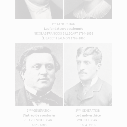
ère
1
GÉNÉRATION
Les fondateurs passionnés
NICOLAS FRANÇOIS BILLECART 1794-1858
ÉLISABETH SALMON 1797-1860
ème
ème
2
GÉNÉRATION
3
GÉNÉRATION
L’intrépide aventurier
Le dandy esthète
CHARLES BILLECART
POL BILLECART
1823-1888
1854 -1916