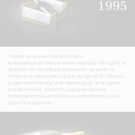
1995
Création de la cuvée Clos Saint-Hilaire.
Après quelques années d’entretien méticuleux des vignes, la
récolte de l’année 1995 est remarquable : ce sera le 1er
millésime de cette cuvée unique en son genre. En l’honneur
du saint patron de l’église de Mareuil-sur-Aÿ, on le baptise
Clos Saint-Hilaire. Désormais, chaque bouteille est
numérotée et chaque millésime ne comporte pas plus de
3500 à 7500 bouteilles.