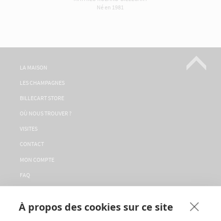
Né en 1981
LA MAISON
LES CHAMPAGNES
BILLECART STORE
OÙ NOUS TROUVER ?
VISITES
CONTACT
MON COMPTE
FAQ
LA CONCIERGERIE
À propos des cookies sur ce site
SERVICE CLIENT
CGV