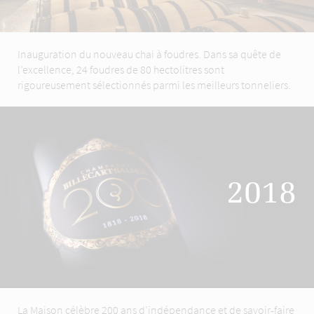
Inauguration du nouveau chai à foudres. Dans sa quête de
l’excellence, 24 foudres de 80 hectolitres sont
rigoureusement sélectionnés parmi les meilleurs tonneliers.
2018
La Maison célèbre 200 ans d’indépendance et de savoir-faire