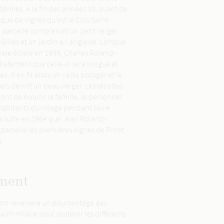
démies. A la fin des années 30, avant de
que de vignes qu’est le Clos Saint-
e parcelle comprenait un petit verger,
illes et un jardin à l'anglaise. Lorsque
ale éclate en 1939, Charles Roland-
iatement que celle-ci sera longue et
. Il en fit alors un vaste potager et le
iers devint un beau verger. Les récoltes
ront de nourrir la famille, le personnel
 habitants du village pendant ces 4
la suite en 1964 que Jean Roland-
e parcelle les premières vignes de Pinot
e.
ment
mon reversera un pourcentage des
aint-Hilaire pour soutenir les différents