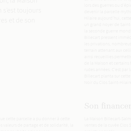
on, la Maison
lors des guerres ou d'épi
 s’est toujours
devenir la parcelle mythi
Hilaire aujourd’hui, cett
res et de son
un grand noyer de Saint-G
la seconde guerre mondi
Billecart pressent imméd
les privations, nombreuses
terrain attenant aux cell
ainsi recueillies permett
de la Maison et certains
rudes années. C'est par 
Billecart planta sur cett
Noir du Clos Saint-Hilair
Son finance
ue cette parcelle a pu donner à cette
La Maison Billecart-Sal
valeurs de partage et de solidarité, la
ventes de la cuvée Clos S