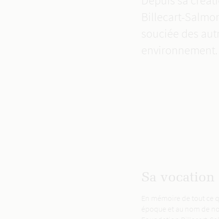
Depuis sa créati
Billecart-Salmon
souciée des aut
environnement.
Sa vocation
En mémoire de tout ce q
époque et au nom de nos 