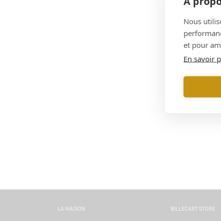
À propo
Nous utilis
performance
et pour amé
En savoir p
LA MAISON
BILLECART STORE