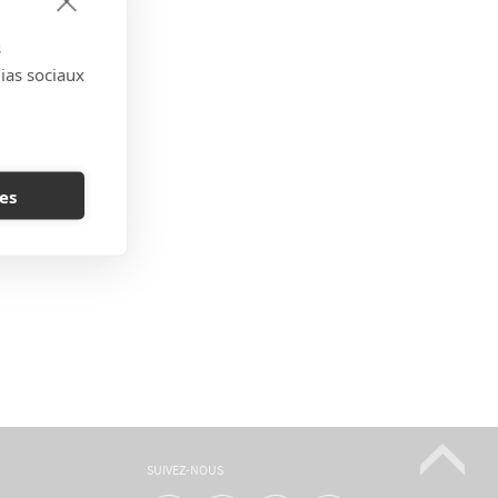
s
dias sociaux
es
SUIVEZ-NOUS