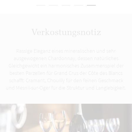
Verkostungsnotiz
Rassige Eleganz eines mineralischen und sehr
ausgewogenen Chardonnay, dessen natürliches
Gleichgewicht ein harmonisches Zusammenspiel der
besten Parzellen für Grand Crus der Côte des Blancs
schafft: Cramant, Chouilly für den feinen Geschmack
und Mesnil-sur-Oger für die Struktur und Langlebigkeit.