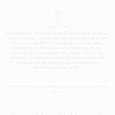
VERKOSTUNG
Die einzigartige Dimension eines herrlichen Blanc de Blancs,
rein und intensiv, mit einer zur niedrigen Dosierung perfekt
passenden Geradlinigkeit. Sein Potenzial und seine
Ausgewogenheit bringen eine bemerkenswerte, der
schönsten Geschmacksakkorde würdige Feinheit zum
Ausdruck: ganzes geschmortes Kalbsbries aus Corrèze,
Seeohren aus der Bretagne und Meeresspargel.
Serviertemperatur: 10/12°.
Von Florent NYS, Önologe und Kellerchef des Champagnerhauses Billecart-
Salmon.