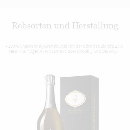
Rebsorten und Herstellung
• 100% Chardonnay Grands Crus von der Côte des Blancs: 25%
Mesnil-sur-Oger, 44% Cramant, 26% Chouilly und 5% Oiry.