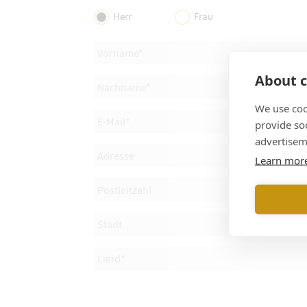
Herr
Frau
About c
We use coo
provide so
advertisem
Learn mor