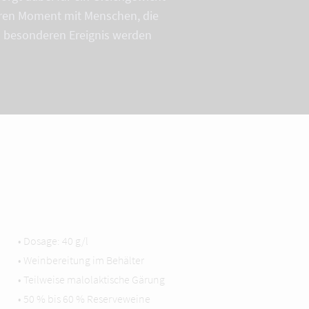
eren Moment mit Menschen, die
m besonderen Ereignis werden
• Dosage: 40 g/l
• Weinbereitung im Behälter
• Teilweise malolaktische Gärung
• 50 % bis 60 % Reserveweine