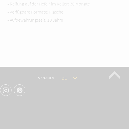
• Reifung auf der Hefe / im Keller: 30 Monate
• Verfügbare Formate: Flasche
• Aufbewahrungszeit: 10 Jahre
SPRACHEN :