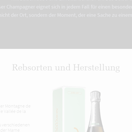
ser Champagner eignet sich in jedem Fall für einen besond
nicht der Ort, sondern der Moment, der eine Sache zu eine
Rebsorten und Herstellung
 der Montagne de
 Vallée de la
s verschiedenen
der Marne