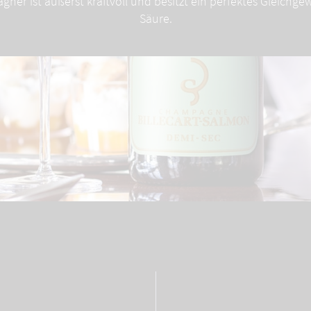
er ist äußerst kraftvoll und besitzt ein perfektes Gleichge
Säure.