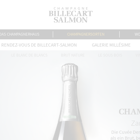
DAS CHAMPAGNERHAUS
CHAMPAGNERSORTEN
WO
RENDEZ-VOUS DE BILLECART-SALMON
GALERIE MILLÉSIME
LE BLANC DE BLANCS
BRUT NATURE
LE SOUS BOIS
VI
CHA
Loading...
Za
Die Cuvée Dem
als ein Brut, 