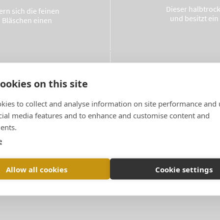
Dieser halbtrock
rn sich die feinen
und besitzt ein
 Bläschen einen
ookies on this site
rten weißen Blüten
kies to collect and analyse information on site performance and 
Dieser Champagne
e-Aromen über.
Schokoladenkuch
cial media features and to enhance and customise content and
mit Brioche
ents.
e
S
Allow all cookies
Cookie settings
Von Florent NYS, Önologe und Kellerchef des Champagnerhauses Billecart-Salmon.