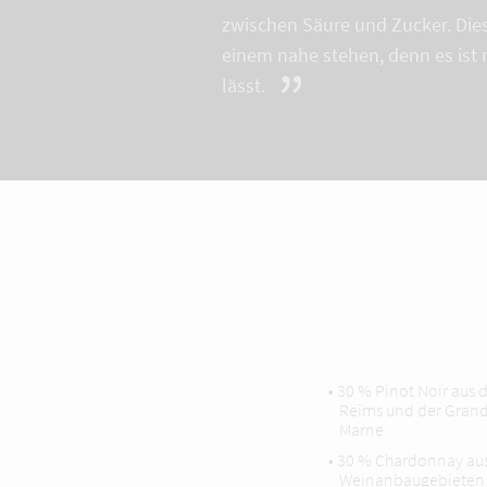
zwischen Säure und Zucker. Die
einem nahe stehen, denn es ist 
”
lässt.
• 30 % Pinot Noir aus
Reims und der Grande
Marne
• 30 % Chardonnay au
Weinanbaugebieten 