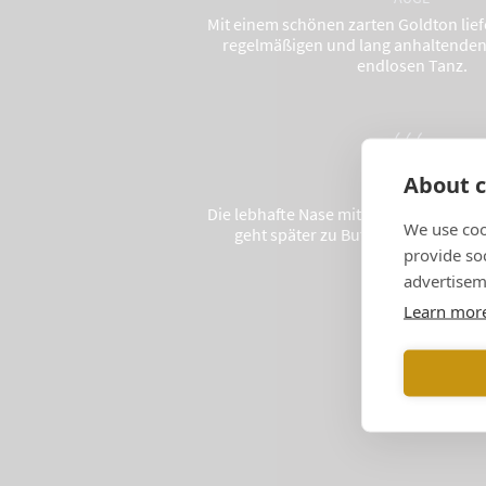
Mit einem schönen zarten Goldton liefe
regelmäßigen und lang anhaltenden
endlosen Tanz.
About c
NASE
Die lebhafte Nase mit Nuancen von za
We use coo
geht später zu Butter- und Brioch
provide so
advertisem
Learn mor