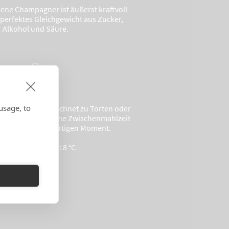
ene Champagner ist äußerst kraftvoll
 perfektes Gleichgewicht aus Zucker,
Alkohol und Säure.
VERKOSTUNG
usage, to
r passt ausgezeichnet zu Torten oder
en und macht eine Zwischenmahlzeit
 zu einem einzigartigen Moment.
erviertemperatur: 8 °C