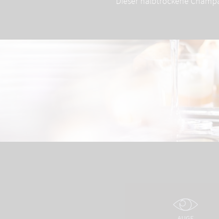
Dieser halbtrockene Champagn
AUGE