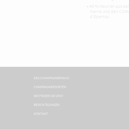
• 40 % Meunier aus der
Marne und den Cote
d’Épernay
DAS CHAMPAGNERHAUS
CHAMPAGNERSORTEN
WO FINDEN SIE UNS?
BESICHTIGUNGEN
KONTAKT