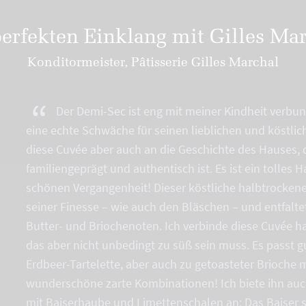
erfekten Einklang mit Gilles Ma
Konditormeister, Pâtisserie Gilles Marchal
“
Der Demi-Sec ist eng mit meiner Kindheit verbu
eine echte Schwäche für seinen lieblichen und köstli
diese Cuvée aber auch an die Geschichte des Hauses,
familiengeprägt und authentisch ist. Es ist ein tolles
schönen Vergangenheit! Dieser köstliche halbtrocken
seiner Finesse – wie auch den Bläschen – und entfalte
Butter- und Briochenoten. Ich verbinde diese Cuvée h
das aber nicht unbedingt zu süß sein muss. Es passt 
Erdbeer-Tartelette, aber auch zu getoasteter Brioche m
wunderschöne zarte Kombinationen! Ich biete ihn auch
mit Baiserhaube und Limettenschalen an: Das Baiser so