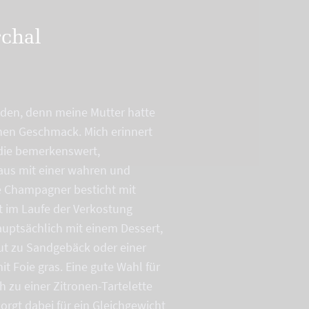
rchal
nden, denn meine Mutter hatte
chen Geschmack. Mich erinnert
 die bemerkenswert,
 Haus mit einer wahren und
e Champagner besticht mit
t im Laufe der Verkostung
auptsächlich mit einem Dessert,
gut zu Sandgebäck oder einer
it Foie gras. Eine gute Wahl für
 zu einer Zitronen-Tartelette
rgt dabei für ein Gleichgewicht