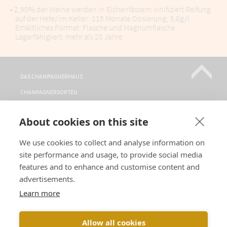
• 2,90% der Weine werden in Eichenfässern vinifiziert Reifung
auf der Hefe/im Keller: 115 Monate Dosierung; 3,8g/l
Erhältliches Format: Flasche und Magnumflasche
Lagerfähigkeit: mehr als 20 Jahre
DAS CHAMPAGNERHAUS
CHAMPAGNERSORTEN
WO FINDEN SIE UNS?
About cookies on this site
BESICHTIGUNGEN
KONTAKT
We use cookies to collect and analyse information on
site performance and usage, to provide social media
FOLGEN SIE UNS
features and to enhance and customise content and
advertisements.
SPRACHEN :
Learn more
Allow all cookies