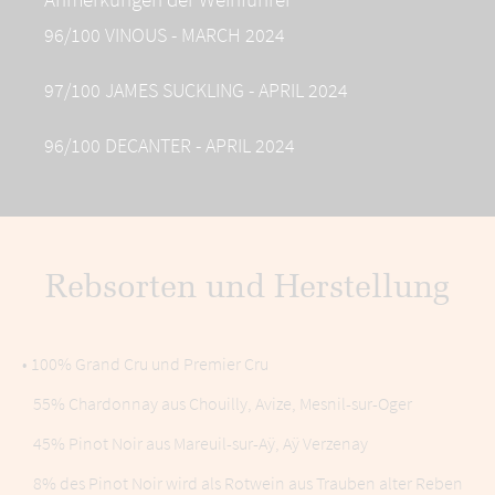
96/100 VINOUS - MARCH 2024
97/100 JAMES SUCKLING - APRIL 2024
96/100 DECANTER - APRIL 2024
Rebsorten und Herstellung
• 100% Grand Cru und Premier Cru
55% Chardonnay aus Chouilly, Avize, Mesnil-sur-Oger
45% Pinot Noir aus Mareuil-sur-Aÿ, Aÿ Verzenay
8% des Pinot Noir wird als Rotwein aus Trauben alter Reben