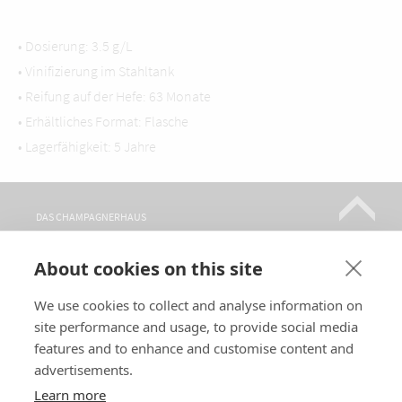
• Dosierung: 3.5 g/L
• Vinifizierung im Stahltank
• Reifung auf der Hefe: 63 Monate
• Erhältliches Format: Flasche
• Lagerfähigkeit: 5 Jahre
DAS CHAMPAGNERHAUS
CHAMPAGNERSORTEN
About cookies on this site
WO FINDEN SIE UNS?
BESICHTIGUNGEN
We use cookies to collect and analyse information on
site performance and usage, to provide social media
KONTAKT
features and to enhance and customise content and
FOLGEN SIE UNS
advertisements.
Learn more