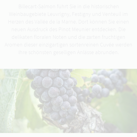
Billecart-Salmon führt Sie in die historischen
Weinbaugebiete Leuvrigny, Festigny und Venteuil im
Herzen des Vallée de la Marne. Dort können Sie einen
neuen Ausdruck des Pinot Meunier entdecken. Die
delikaten floralen Noten und die zarten fruchtigen
Aromen dieser einzigartigen sortenreinen Cuvée werden
Ihre schönsten geselligen Anlässe abrunden.