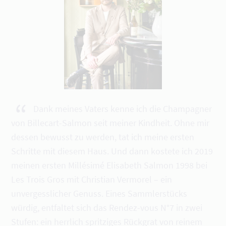
“
Dank meines Vaters kenne ich die Champagner
von Billecart-Salmon seit meiner Kindheit. Ohne mir
dessen bewusst zu werden, tat ich meine ersten
Schritte mit diesem Haus. Und dann kostete ich 2019
meinen ersten Millésimé Elisabeth Salmon 1998 bei
Les Trois Gros mit Christian Vermorel – ein
unvergesslicher Genuss. Eines Sammlerstücks
würdig, entfaltet sich das Rendez-vous N°7 in zwei
Stufen: ein herrlich spritziges Rückgrat von reinem