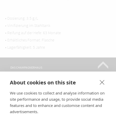
• Dosierung: 3.5 g/L
• Vinifizierung im Stahltank
• Reifung auf der Hefe: 63 Monate
• Erhältliches Format: Flasche
• Lagerfähigkeit: 5 Jahre
DAS CHAMPAGNERHAUS
CHAMPAGNERSORTEN
About cookies on this site
WO FINDEN SIE UNS?
BESICHTIGUNGEN
We use cookies to collect and analyse information on
site performance and usage, to provide social media
KONTAKT
features and to enhance and customise content and
FOLGEN SIE UNS
advertisements.