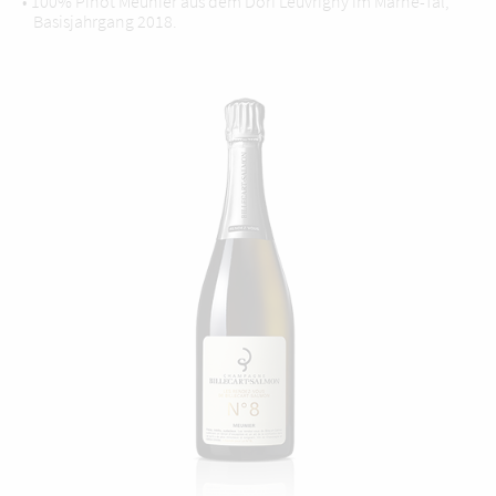
• 100% Pinot Meunier aus dem Dorf Leuvrigny im Marne-Tal,
Basisjahrgang 2018.