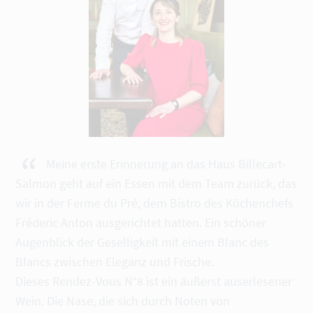
“
Meine erste Erinnerung an das Haus Billecart-
Salmon geht auf ein Essen mit dem Team zurück, das
wir in der Ferme du Pré, dem Bistro des Küchenchefs
Fréderic Anton ausgerichtet hatten. Ein schöner
Augenblick der Geselligkeit mit einem Blanc des
Blancs zwischen Eleganz und Frische.
Dieses Rendez-Vous N°8 ist ein äußerst auserlesener
Wein. Die Nase, die sich durch Noten von