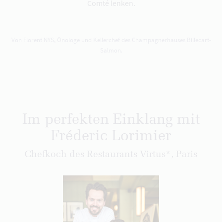
Comté lenken.
Von Florent NYS, Önologe und Kellerchef des Champagnerhauses Billecart-
Salmon.
Im perfekten Einklang mit
Fréderic Lorimier
Chefkoch des Restaurants Virtus*, Paris