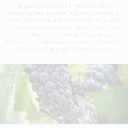
Billecart-Salmon führt Sie in die historischen
Weinbaugebiete Leuvrigny, Festigny und Venteuil im
Herzen des Vallée de la Marne. Dort können Sie einen
neuen Ausdruck des Pinot Meunier entdecken. Die
delikaten floralen Noten und die zarten fruchtigen
Aromen dieser einzigartigen sortenreinen Cuvée werden
Ihre schönsten geselligen Anlässe abrunden.