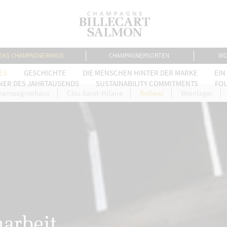
DAS CHAMPAGNERHAUS
CHAMPAGNERSORTEN
WO
ES
GESCHICHTE
DIE MENSCHEN HINTER DER MARKE
EIN
NER DES JAHRTAUSENDS
SUSTAINABILITY COMMITMENTS
FO
hampagnerhaus
Clos Saint-Hilaire
Kellerei
Weinlager
arbeit.