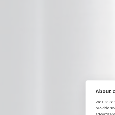
About c
We use coo
provide so
advertisem