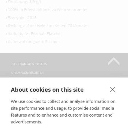
• Dosierung: 3,9 g/l
• 100% in Edelstahltanks zu Wein verarbeitet
• Basisjahr : 2015
• Reifung auf der Hefe / im Keller: 70 Monate
• Verfügbares Format: Flasche
• Aufbewahrungszeit: 5 Jahre
DAS CHAMPAGNERHAUS
CHAMPAGNERSORTEN
WO FINDEN SIE UNS?
About cookies on this site
BESICHTIGUNGEN
KONTAKT
We use cookies to collect and analyse information on
site performance and usage, to provide social media
FOLGEN SIE UNS
features and to enhance and customise content and
advertisements.