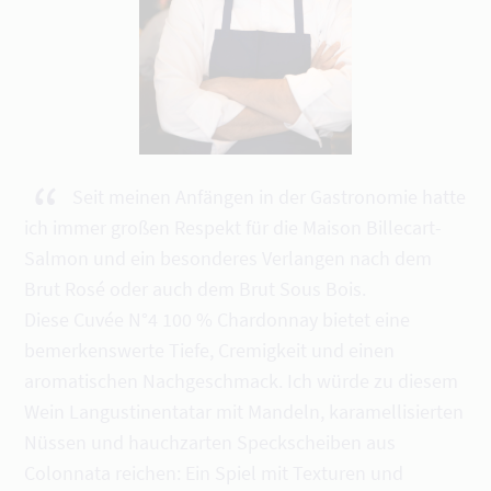
“
Seit meinen Anfängen in der Gastronomie hatte
ich immer großen Respekt für die Maison Billecart-
Salmon und ein besonderes Verlangen nach dem
Brut Rosé oder auch dem Brut Sous Bois.
Diese Cuvée N°4 100 % Chardonnay bietet eine
bemerkenswerte Tiefe, Cremigkeit und einen
aromatischen Nachgeschmack. Ich würde zu diesem
Wein Langustinentatar mit Mandeln, karamellisierten
Nüssen und hauchzarten Speckscheiben aus
Colonnata reichen: Ein Spiel mit Texturen und