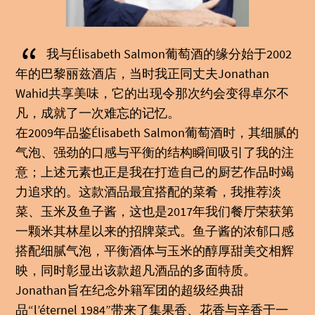
“
我与Élisabeth Salmon葡萄酒的缘分始于2002
年的巴黎丽兹酒店，当时我正同丈夫Jonathan
Wahid共享美味，它的出现令那次约会变得卓尔不
凡，成就了一次难忘的记忆。
在2009年品鉴Élisabeth Salmon葡萄酒时，其细腻的
气泡、强劲的口感与平衡的结构瞬间吸引了我的注
意；上述元素也正是我在打造自己的厨艺作品时竭
力追求的。这款酒品最宜搭配的菜肴，我推荐淡
菜、玉米及鱼子酱，这也是2017年我们餐厅荣获第
一颗米其林星以来的招牌菜式。鱼子酱的浓郁口感
搭配细腻气泡，平衡酒体与玉米的醇厚甜美交相辉
映，同时彰显出该款超凡酒品的多面特质。
Jonathan旨在纪念外籍军团的超级经典甜
品“l’éternel 1984”带来了集果香、花香与辛香于一