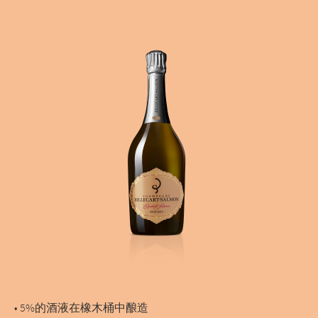
• 5%的酒液在橡木桶中酿造