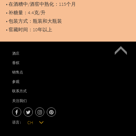
• 在酒糟中/酒窖中熟化：115个月
• 补糖量：4.4克/升
• 包装方式：瓶装和大瓶装
• 窖藏时间：10年以上
酒庄
香槟
销售点
参观
联系方式
关注我们
语言 :