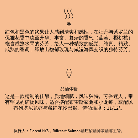
香
红色和黑色的浆果让人感到清爽和感性，在牡丹与紫罗兰的
优雅花香中臻至升华。丰富、复杂的香气（蓝莓、樱桃核）
饱含成熟水果的芬芳，给人一种精致的感觉。纯真、精致、
成熟的香调，释放出馥郁玫瑰与咸湿海风交织的独特芬芳。
品酒体验
这是一款精制的佳酿，质地细腻，风味独特。芳香迷人，带
有罕见的矿物风味，适合搭配布雷斯家禽和小龙虾，或配以
布列塔尼龙虾与藏红花沙巴翁。侍酒温度：11/12°。
执行人：Florent NYS，Billecart-Salmon酒庄酿酒师兼酒窖主管。