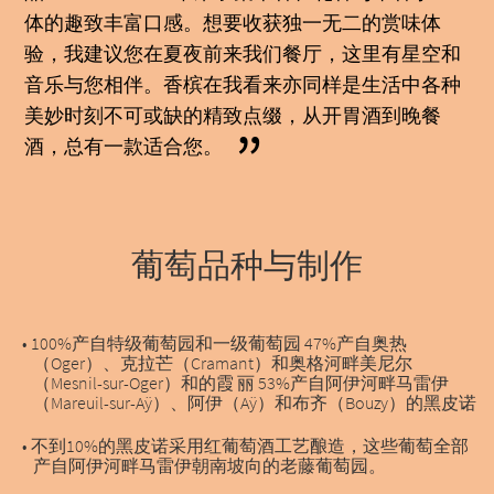
体的趣致丰富口感。想要收获独一无二的赏味体
验，我建议您在夏夜前来我们餐厅，这里有星空和
音乐与您相伴。香槟在我看来亦同样是生活中各种
美妙时刻不可或缺的精致点缀，从开胃酒到晚餐
”
酒，总有一款适合您。
葡萄品种与制作
• 100%产自特级葡萄园和一级葡萄园 47%产自奥热
（Oger）、克拉芒（Cramant）和奥格河畔美尼尔
（Mesnil-sur-Oger）和的霞 丽 53%产自阿伊河畔马雷伊
（Mareuil-sur-Aÿ）、阿伊（Aÿ）和布齐（Bouzy）的黑皮诺
• 不到10%的黑皮诺采用红葡萄酒工艺酿造，这些葡萄全部
产自阿伊河畔马雷伊朝南坡向的老藤葡萄园。