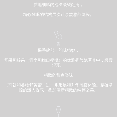
质地细腻的泡沫缓缓翻涌，
精心雕琢的结构层次让余韵悠然绵长。
香
果香馥郁、韵味精妙，
坚果和核果（青李和脆口樱桃）的优雅香气隐匿其中，缓缓
浮现。
精致的甜点香味
（煎饼和谷物舒芙蕾）进一步延展和升华感官体验。精确掌
控的迷人香气，叠加清新精致的纯粹之美。