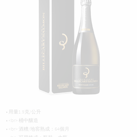
• 用量1.9克/公升
• <br> 桶中釀造
• <br> 酒糟/地窖熟成：64個月