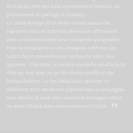
Brut Rosé chez des amis restaurateurs bretons, un
joli moment de partage et d'amitié !
La cuvée Vintage 2016 révèle un nez autour de
l’agrumes tout en fraîcheur, finesse et raffinement
avec une personnalité aussi complexe qu’agréable.
Pour accompagner ce vin, j’imagine, côté mer, un
turbot façon meunière avec un beurre blanc aux
agrumes. Côté terre, je servirai une belle volaille juste
rôtie au four avec un jus de citrons confits et des
herbes fraîches. Le lieu idéal pour savourer ce
millésime 2016 serait tout d’abord bien accompagné
avec famille et amis dans ma chère Bretagne natale
”
ou alors attablé dans mon restaurant L’Ours.