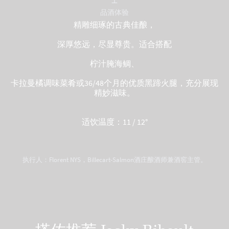
品酒体验
精雕细琢的古典佳酿，
深厚悠远，尽显尊贵。适合搭配
柠汁腌海鲷、
卡拉曼橘调味菜肴或36/48个月的优质黑蹄火腿，充分展现
精妙滋味。
适饮温度：11 / 12°
执行人：Florent NYS，Billecart-Salmon酒庄酿酒师兼酒窖主管。