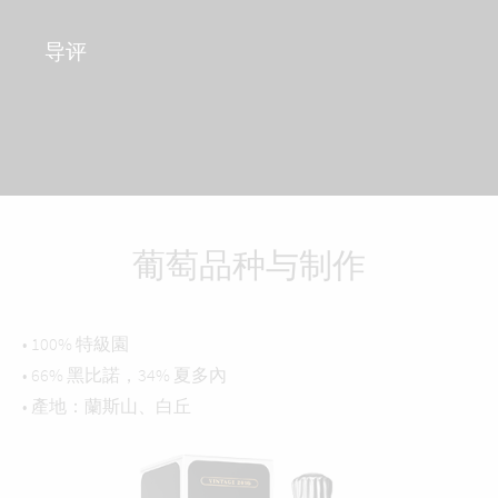
导评
葡萄品种与制作
• 100% 特級園
• 66% 黑比諾，34% 夏多內
• 產地：蘭斯山、白丘