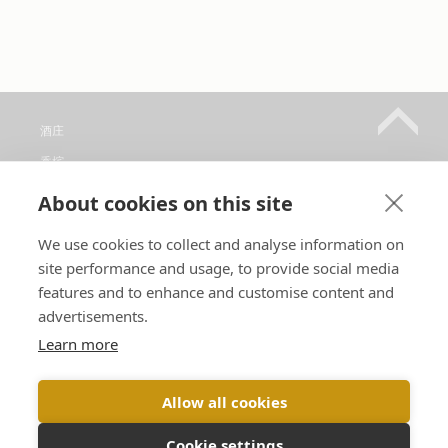
酒庄
香槟
销售点
About cookies on this site
参观
We use cookies to collect and analyse information on
联系方式
site performance and usage, to provide social media
关注我们
features and to enhance and customise content and
advertisements.
Learn more
语言 :
Allow all cookies
Cookie settings