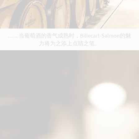
……当葡萄酒的香气成熟时，Billecart-Salmon的魅
力将为之添上点睛之笔。