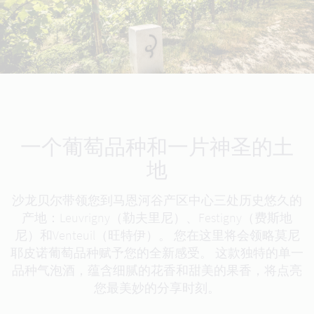
一个葡萄品种和一片神圣的土
地
沙龙贝尔带领您到马恩河谷产区中心三处历史悠久的
产地：Leuvrigny（勒夫里尼）、Festigny（费斯地
尼）和Venteuil（旺特伊）。 您在这里将会领略莫尼
耶皮诺葡萄品种赋予您的全新感受。 这款独特的单一
品种气泡酒，蕴含细腻的花香和甜美的果香，将点亮
您最美妙的分享时刻。