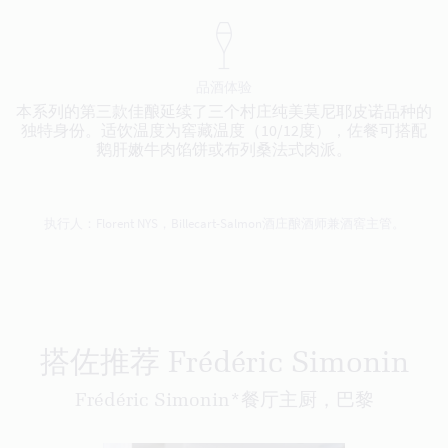
品酒体验
本系列的第三款佳酿延续了三个村庄纯美莫尼耶皮诺品种的
独特身份。适饮温度为窖藏温度（10/12度），佐餐可搭配
鹅肝嫩牛肉馅饼或布列桑法式肉派。
执行人：Florent NYS，Billecart-Salmon酒庄酿酒师兼酒窖主管。
搭佐推荐 Frédéric Simonin
Frédéric Simonin*餐厅主厨，巴黎