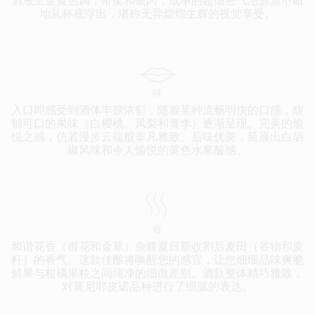
酒液呈金黄色调，带柔和银闪，成串的超细密气泡源源不断
地从杯底浮出，堪称无异熠熠生辉的视觉享受。
味
入口即感受到酒体丰腴浓郁，随着某种流畅明快的口感，馥
郁可口的果味（白樱桃、凤梨和黄李）逐渐呈现。完美的愉
悦之感，仿若漫步云端般非凡雅致。后味优美，延展出白胡
椒风味和令人愉悦的黄色水果酸感。
香
和谐花香（椴花和金草）杂糅夏日新收割后麦田（谷物和麦
杆）的香气。这款佳酿将唤醒您的感官，让您细细品味爽脆
鲜果与柑橘果粒之间纯净的细微差别。酒款整体精巧雅致，
对莫尼耶皮诺品种进行了细腻的表达。