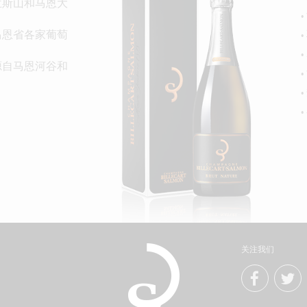
自兰斯山和马恩大
自马恩省各家葡萄
：源自马恩河谷和
关注我们