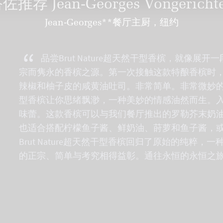
佐推荐 Jean-Georges Vongericht
Jean-Georges**餐厅主厨，纽约
“
品尝Brut Nature超天然干型香槟，就像展
宗而隽永的香槟之源。第一次接触这款特酿香槟时
辣椒和柚子皮的咸黄油吐司。非常简单。非常微妙的和谐感
型香槟让你思绪飘渺，一种美妙的情感油然而生。
味蕾。这款香槟可以与我们餐厅推出的罗勒芥末奶
也适合搭配柠檬鱼子酱、鲜奶油、莳萝和鱼子酱，
Brut Nature超天然干型香槟回归了原始的纯粹
的正宗、简单与考究相得益彰。通往永恒的永恒之