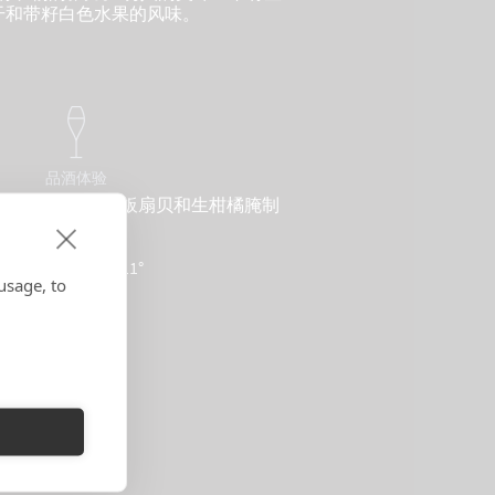
干和带籽白色水果的风味。
品酒体验
小牛肉薄片、铁板扇贝和生柑橘腌制
鱼。
侍酒温度：10-11°
usage, to