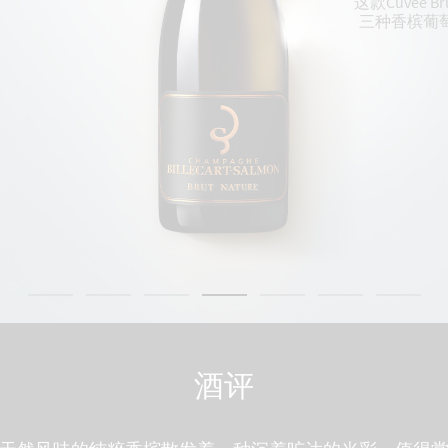
这款Cuvee 
三种香槟葡
酒评