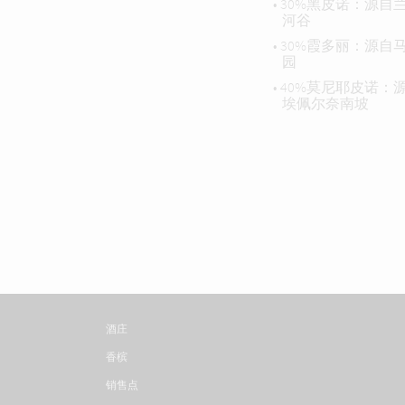
• 30%黑皮诺：源
河谷
• 30%霞多丽：源
园
• 40%莫尼耶皮诺
埃佩尔奈南坡
酒庄
香槟
销售点