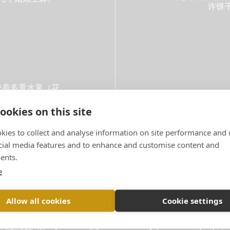
许饼
映着多重水果（花
搭佐精致美食：
乐趣。
ookies on this site
kies to collect and analyse information on site performance and 
cial media features and to enhance and customise content and
ents.
执行人：Florent NYS，Billecart-Salmon酒庄酿酒师兼酒窖主管。
e
Allow all cookies
Cookie settings