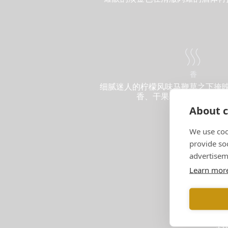
香
细腻迷人的柠檬风味马鞭草之下掩
香、干果和奶油面包）的
About c
We use coo
provide so
advertisem
Learn mor