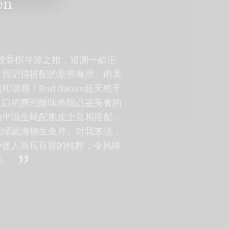
en
开一段香槟寻源之旅，追溯一款正
，我记得搭配的是带海胆、南美
！Brut Nature超天然干
入口的爽烈酸味唤醒品鉴美食的
油半温生蚝配脆皮土豆相搭配，
或绿蔬海鲷生鱼片。对我来说，
，一种迷人而且百搭的纯粹，令风味
”
旅。