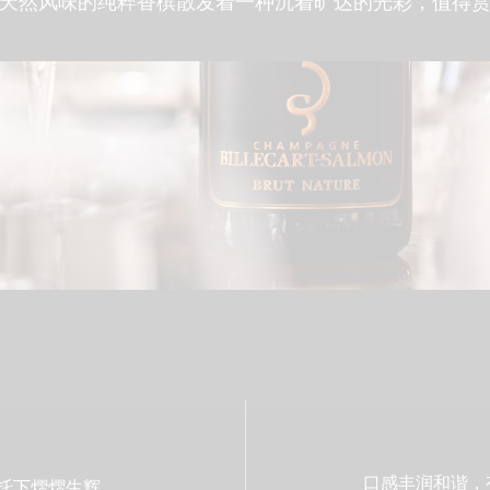
天然风味的纯粹香槟散发着一种沉着旷达的光彩，值得
口感丰润和谐，
托下熠熠生辉。