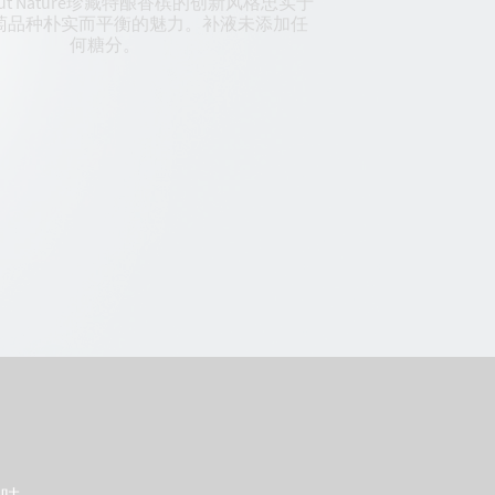
Brut Nature珍藏特酿香槟的创新风格忠实于
萄品种朴实而平衡的魅力。补液未添加任
何糖分。