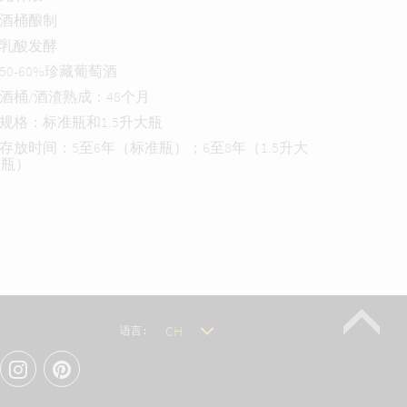
• 酒桶酿制
• 乳酸发酵
• 50-60%珍藏葡萄酒
• 酒桶/酒渣熟成：48个月
• 规格：标准瓶和1.5升大瓶
• 存放时间：5至6年（标准瓶）；6至8年（1.5升大
瓶）
语言 :