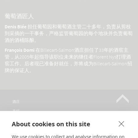
葡萄酒匠人
Denis Blée
担任葡萄园和葡萄酒主管二十多年，负责从剪枝
到采摘的一干事务，严格监管葡萄园的每个地块并负责葡萄
酒的酒桶陈酿。
François Domi
在Billecart-Salmon酒庄担任了33年的酒窖主
管，从2005年起指导该职位未来的继任者Florent Nys打理酒
窖工作。后者现已准备好就任，并将成为Billecart-Salmon招
牌的保证人。
酒庄
香槟
销售点
About cookies on this site
参观
We use cookies to collect and analyse information on