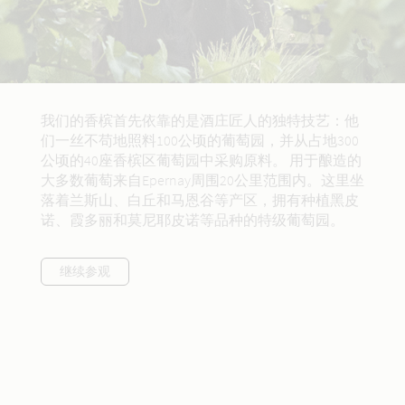
我们的香槟首先依靠的是酒庄匠人的独特技艺：他
们一丝不苟地照料100公顷的葡萄园，并从占地300
公顷的40座香槟区葡萄园中采购原料。 用于酿造的
大多数葡萄来自Epernay周围20公里范围内。这里坐
落着兰斯山、白丘和马恩谷等产区，拥有种植黑皮
诺、霞多丽和莫尼耶皮诺等品种的特级葡萄园。
继续参观