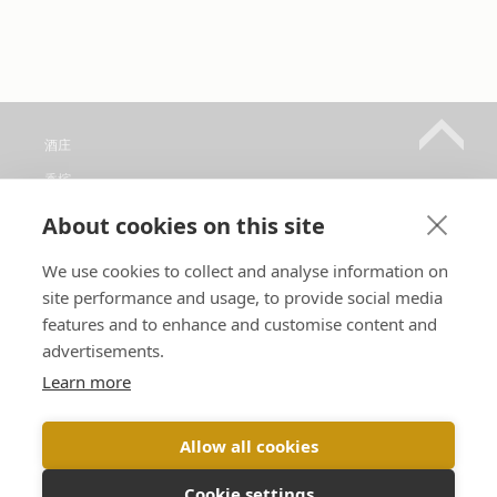
酒庄
香槟
销售点
About cookies on this site
参观
We use cookies to collect and analyse information on
联系方式
site performance and usage, to provide social media
关注我们
features and to enhance and customise content and
advertisements.
Learn more
语言 :
Allow all cookies
Cookie settings