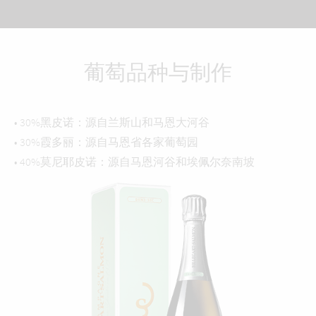
葡萄品种与制作
• 30%黑皮诺：源自兰斯山和马恩大河谷
• 30%霞多丽：源自马恩省各家葡萄园
• 40%莫尼耶皮诺：源自马恩河谷和埃佩尔奈南坡