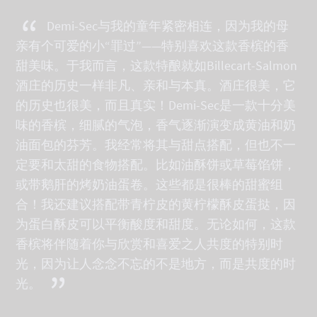
“
Demi-Sec与我的童年紧密相连，因为我的母
亲有个可爱的小“罪过”——特别喜欢这款香槟的香
甜美味。于我而言，这款特酿就如Billecart-Salmon
酒庄的历史一样非凡、亲和与本真。酒庄很美，它
的历史也很美，而且真实！Demi-Sec是一款十分美
味的香槟，细腻的气泡，香气逐渐演变成黄油和奶
油面包的芬芳。我经常将其与甜点搭配，但也不一
定要和太甜的食物搭配。比如油酥饼或草莓馅饼，
或带鹅肝的烤奶油蛋卷。这些都是很棒的甜蜜组
合！我还建议搭配带青柠皮的黄柠檬酥皮蛋挞，因
为蛋白酥皮可以平衡酸度和甜度。无论如何，这款
香槟将伴随着你与欣赏和喜爱之人共度的特别时
光，因为让人念念不忘的不是地方，而是共度的时
”
光。