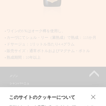
• ワインの5％はオーク樽を使用し、
• カーヴにてシュル・リー（澱熟成）で熟成： 115か月
• ドサージュ： 1リットル当たり4.4グラム
• 販売サイズ：通常ボトルおよびマグナム・ボトル
• 熟成期間：10年以上
メゾン
シャンパーニュ
メゾンワイン取り扱い店
このサイトのクッキーについて
見学
コンタクト