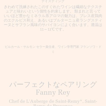
テイスティング
きわめて洗練されたこのすぐれたワインは繊細なテクスチ
ュアと味わいという個性を約束します。 類まれと言って
いいほど豊かなミネラル系アロマの魅力は、ブレス産鶏肉
のエクルビス和え、あるいはブルターニュ産ラングスティ
ーヌとサフラン風味のサバイヨンによく合います。適温は
11～12℃です。
ビルカール・サルモン セラー責任者、ワイン学専門家 フランソワ・ド
ミ
パーフェクトなペアリング
Fanny Rey
Chef de L'Auberge de Saint-Remy*, Saint-