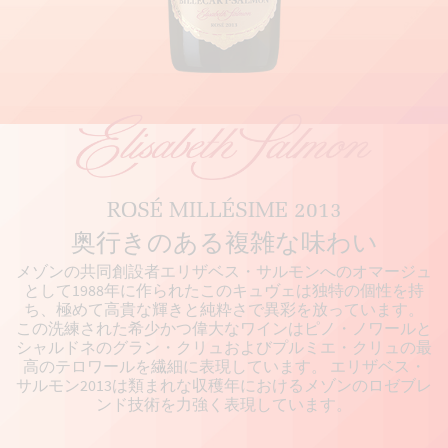
ROSÉ MILLÉSIME 2013
奥行きのある複雑な味わい
メゾンの共同創設者エリザベス・サルモンへのオマージュ
として1988年に作られたこのキュヴェは独特の個性を持
ち、極めて高貴な輝きと純粋さで異彩を放っています。
この洗練された希少かつ偉大なワインはピノ・ノワールと
シャルドネのグラン・クリュおよびプルミエ・クリュの最
高のテロワールを繊細に表現しています。 エリザベス・
サルモン2013は類まれな収穫年におけるメゾンのロゼブレ
ンド技術を力強く表現しています。