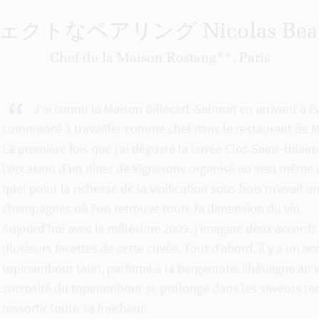
クトなペアリング Nicolas Bea
Chef de la Maison Rostang**, Paris
“
J’ai connu la Maison Billecart-Salmon en arrivant à Par
commencé à travailler comme chef dans le restaurant de M
La première fois que j’ai dégusté la cuvée Clos Saint-Hilaire
l’occasion d’un dîner de Vignerons organisé au sein même 
quel point la richesse de la vinification sous bois m’avait 
champagnes où l’on retrouve toute la dimension du vin.
Aujourd’hui avec le millésime 2009, j’imagine deux accords
plusieurs facettes de cette cuvée. Tout d’abord, il y a un ac
topinambour tatin, parfumé à la bergamote, châtaigne au w
sucrosité du topinambour se prolonge dans les saveurs racin
ressortir toute sa fraîcheur.