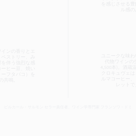
を感じさせる豊
ル感の
ワインの香りとエ
ユニークな味わ
、ペストリー、み
代物ワインの
響を伴う強烈な感
4,500本)。酒
コーヒー豆、焼い
クロキュヴェは
リーフタバコ）を
ルマコーヒー、
の共鳴。
レットで
ビルカール・サルモン セラー責任者、ワイン学専門家 フランソワ・ドミ