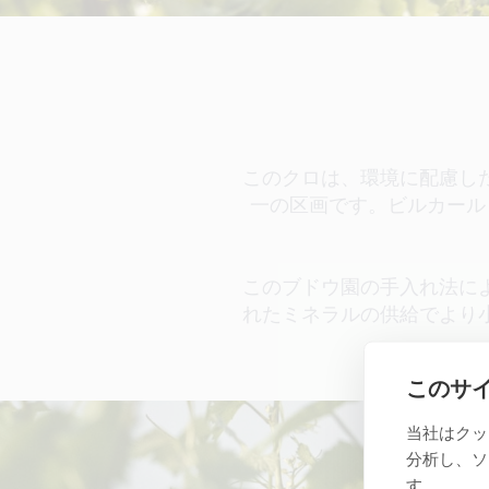
このクロは、環境に配慮し
一の区画です。ビルカール
このブドウ園の手入れ法に
れたミネラルの供給でより
このサ
当社はクッ
分析し、ソ
す。