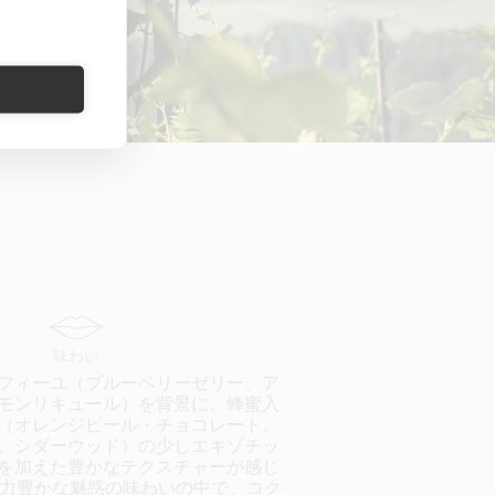
味わい
フィーユ（ブルーベリーゼリー、ア
モンリキュール）を背景に、蜂蜜入
（オレンジピール・チョコレート、
、シダーウッド）の少しエキゾチッ
を加えた豊かなテクスチャーが感じ
現力豊かな魅惑の味わいの中で、コク