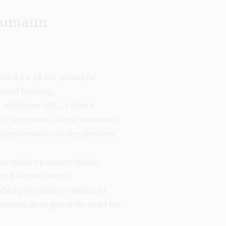
umann
is il y a 18 ans quand j’ai
ichel Rostang.
, millésime 2002, c’était à
du restaurant. Je me souviens à
impressionnée : un des premiers
 singuliers pouvant révéler
cord évident avec le
hisky et sabayon népita : la
aires de ce grand vin et en fait