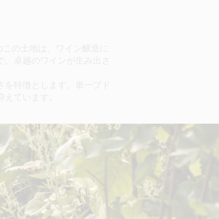
のこの土地は、ワイン醸造に
で、卓越のワインが生み出さ
さを特徴とします。単一ブド
抑えています。