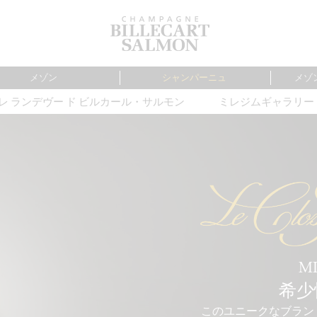
メゾン
シャンパーニュ
メゾ
レ ランデヴー ド ビルカール・サルモン
ミレジムギャラリー
Loading...
MI
希少
このユニークなブラン