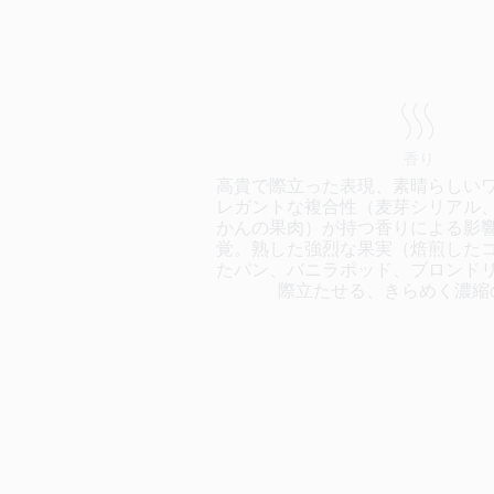
香り
高貴で際立った表現、素晴らしい
レガントな複合性（麦芽シリアル
かんの果肉）が持つ香りによる影
覚。熟した強烈な果実（焙煎した
たパン、バニラポッド、ブロンド
際立たせる、きらめく濃縮