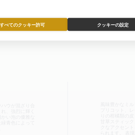
すべてのクッキー許可
クッキーの設定
風味豊かなミル
ウハウが混ざり合
プリコット、レ
まれ、強烈に輝く
りの柑橘類の皮
細かい泡の優雅な
甘草スティック
た緑青色によって
クなアクセント
。
られます。 表