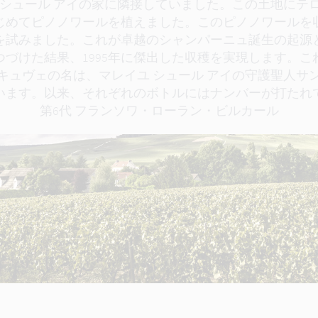
 シュール アイの家に隣接していました。この土地にテ
はじめてピノノワールを植えました。このピノノワール
を試みました。これが卓越のシャンパーニュ誕生の起源
づけた結果、1995年に傑出した収穫を実現します。
キュヴェの名は、マレイユ シュール アイの守護聖人サ
います。以来、それぞれのボトルにはナンバーが打たれ
第6代 フランソワ・ローラン・ビルカール