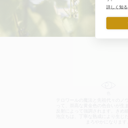
詳しく知る
色
テロワールの魔法と先祖代々のノ
って、崇高な黄金色の色合いが生
反射によって強調されます。きめ
泡立ちは、丁寧な熟成により生じ
まろやかになります