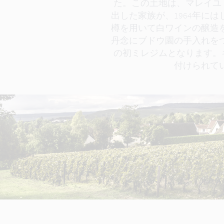
た。この土地は、マレイユ
出した家族が、1964年に
樽を用いて白ワインの醸造
丹念にブドウ園の手入れをつ
の初ミレジムとなります。
付けられて