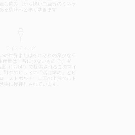
饒な飲み口から快い白亜質のミネラ
ある後味へと移りゆきます
テイスティング
いの世界またはそれぞれの希少な年
生産量は非常に少ないものです (約
蔵温度（12/14°）で提供されるこのマイ
、野生のヒラメの「活け締め」とビ
ローストポルチーニ茸の上質タルト
見事に後押しされています。