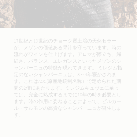
17世紀と19世紀のチョーク質土壌の天然セラー
が、メゾンの価値ある果汁を守っています。時の
流れがワインを仕上げます。アロマが際立ち、繊
細さ、バランス、エレガンスといったメゾンのシ
ャンパーニュの特徴が現れてきます。 ミレジム指
定のないシャンパーニュは、3～4年寝かされま
す。これはAOC(原産地統制名称）で定められた期
間の2倍にあたります。ミレジムキュヴェに至っ
ては、完全に熟成するまでに10年の時を必要とし
ます。時の作用に委ねることによって、ビルカー
ル・サルモンの高貴なシャンパーニュが誕生しま
す。