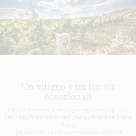
Un vitigno e un terroir
eccezionali
Billecart-Salmon vi accompagna negli storici vigneti di
Leuvrigny, Festigny e Venteuil, nel cuore della Valle della
Marna.
Qui scoprirete una nuova espressione del Pinot