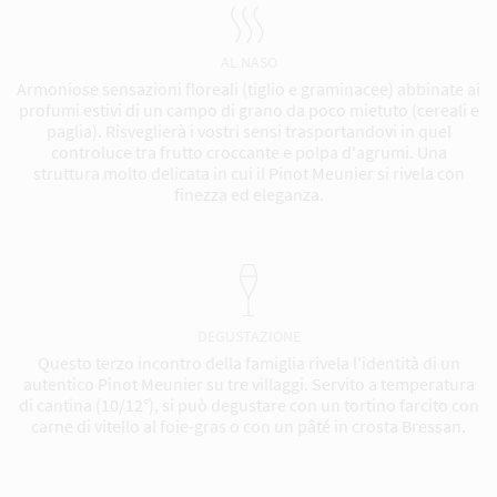
AL NASO
Armoniose sensazioni floreali (tiglio e graminacee) abbinate ai
profumi estivi di un campo di grano da poco mietuto (cereali e
paglia). Risveglierà i vostri sensi trasportandovi in quel
controluce tra frutto croccante e polpa d'agrumi. Una
struttura molto delicata in cui il Pinot Meunier si rivela con
finezza ed eleganza.
DEGUSTAZIONE
Questo terzo incontro della famiglia rivela l'identità di un
autentico Pinot Meunier su tre villaggi. Servito a temperatura
di cantina (10/12°), si può degustare con un tortino farcito con
carne di vitello al foie-gras o con un pâté in crosta Bressan.