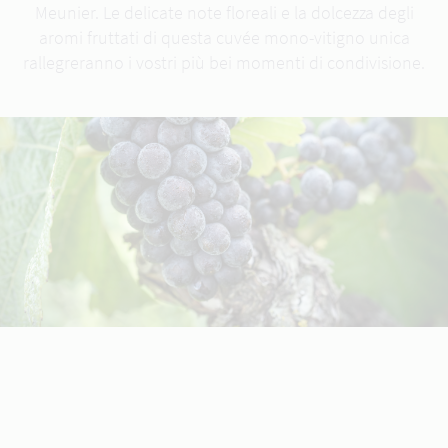
Meunier. Le delicate note floreali e la dolcezza degli
aromi fruttati di questa cuvée mono-vitigno unica
rallegreranno i vostri più bei momenti di condivisione.