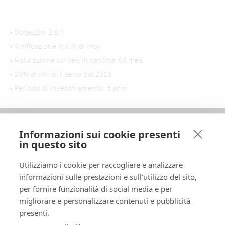
• Dosaggio: 2 g/l
• Vinificazione in tini di inox
• Maturazione sur lies/in cantina: 64 mesi
• 33% di vini di riserva dal 2013
• Periodo di invecchiamento: 5 anni
LA MAISON
Informazioni sui cookie presenti
in questo sito
GLI CHAMPAGNE
DOVE TROVARCI
Utilizziamo i cookie per raccogliere e analizzare
VISITE
informazioni sulle prestazioni e sull'utilizzo del sito,
per fornire funzionalità di social media e per
CONTATTI
migliorare e personalizzare contenuti e pubblicità
SEGUICI
presenti.