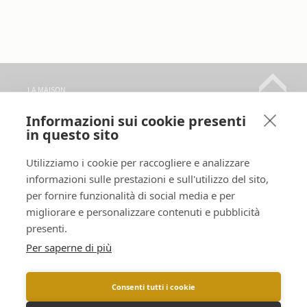
LA MAISON
GLI CHAMPAGNE
Informazioni sui cookie presenti
in questo sito
DOVE TROVARCI
VISITE
Utilizziamo i cookie per raccogliere e analizzare
CONTATTI
informazioni sulle prestazioni e sull'utilizzo del sito,
per fornire funzionalità di social media e per
SEGUICI
migliorare e personalizzare contenuti e pubblicità
presenti.
LINGUE :
Per saperne di più
Consenti tutti i cookie