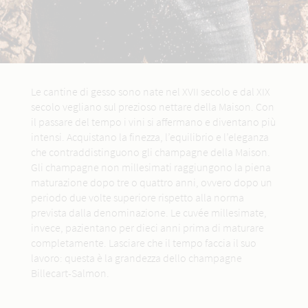
Le cantine di gesso sono nate nel XVII secolo e dal XIX
secolo vegliano sul prezioso nettare della Maison. Con
il passare del tempo i vini si affermano e diventano più
intensi. Acquistano la finezza, l’equilibrio e l’eleganza
che contraddistinguono gli champagne della Maison.
Gli champagne non millesimati raggiungono la piena
maturazione dopo tre o quattro anni, ovvero dopo un
periodo due volte superiore rispetto alla norma
prevista dalla denominazione. Le cuvée millesimate,
invece, pazientano per dieci anni prima di maturare
completamente. Lasciare che il tempo faccia il suo
lavoro: questa è la grandezza dello champagne
Billecart-Salmon.