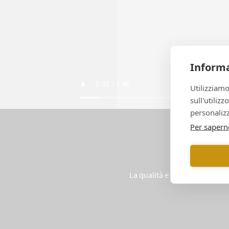
Informa
Utilizziamo
sull'utiliz
personalizz
Per sapern
La qualità e l’intelligenza son