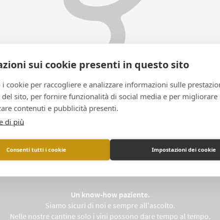
zioni sui cookie presenti in questo sito
 i cookie per raccogliere e analizzare informazioni sulle prestazio
zo del sito, per fornire funzionalità di social media e per migliorare
are contenuti e pubblicità presenti.
e di più
Il lavoro, il tempo e lo stile come istinto
Consenti tutti i cookie
Impostazioni dei cookie
Un lavoro scrupoloso ed esigente.
o ora più che mai il fulcro delle nostre scelte, dal lavoro nel vigneto
Un know-how paziente.
Siamo sicuri di noi e sempre all'ascolto.
Nelle nostre cantine solo i vini possono dare tempo al tempo.