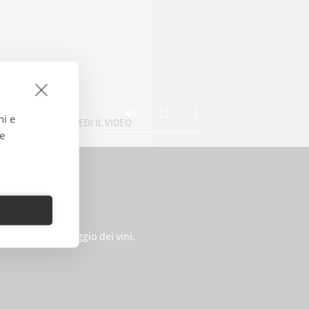
ni e
VEDI IL VIDEO
 e
 fino all’assemblaggio dei vini.