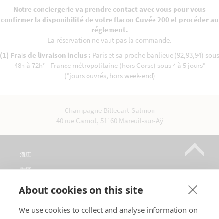
Notre conciergerie va prendre contact avec vous pour vous
confirmer la disponibilité de votre flacon Cuvée 200 et procéder au
réglement.
La réservation ne vaut pas la commande.
(1) Frais de livraison inclus :
Paris et sa proche banlieue (92,93,94) sous
48h à 72h* - France métropolitaine (hors Corse) sous 4 à 5 jours*
(*jours ouvrés, hors week-end)
Champagne Billecart-Salmon
40 rue Carnot, 51160 Mareuil-sur-Aÿ
酒庄
香槟
销售点
About cookies on this site
参观
We use cookies to collect and analyse information on
联系方式