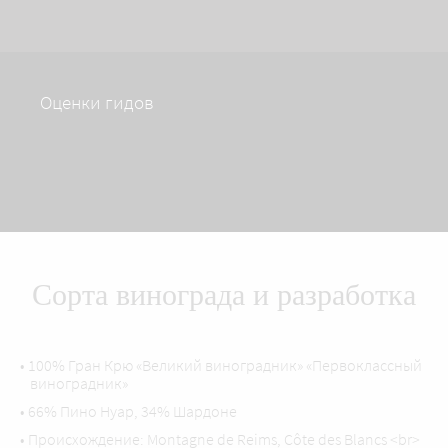
Оценки гидов
Сорта винограда и разработка
• 100% Гран Крю «Великий виноградник» «Первоклассный
виноградник»
• 66% Пино Нуар, 34% Шардоне
• Происхождение: Montagne de Reims, Côte des Blancs <br>