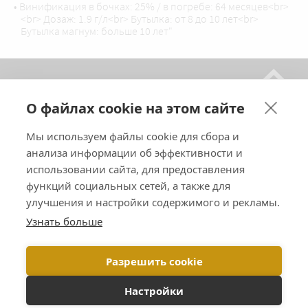
• Винификация в бочках: 25% / в погребе: 64 месяцев<br>
<br> Дозаж: 1.9 г/л<br> Бутылка: от 8 до 10 лет<br>
Бутылка магнум: больше 10 лет"
ДОМ
О файлах cookie на этом сайте
ШАМПАНСКОЕ
ГДЕ НАС НАЙТИ?
Мы используем файлы cookie для сбора и
ЭКСКУРСИИ
анализа информации об эффективности и
использовании сайта, для предоставления
КОНТАКТЫ
функций социальных сетей, а также для
ПОДПИШИТЕСЬ НА НАШИ НОВОСТИ
улучшения и настройки содержимого и рекламы.
Узнать больше
ЯЗЫКИ :
Разрешить cookie
Настройки
ЧРЕЗМЕРНОЕ ПОТРЕБЛЕНИЕ АЛКОГОЛЯ ОПАСНО ДЛЯ ЗДОРОВЬЯ. |