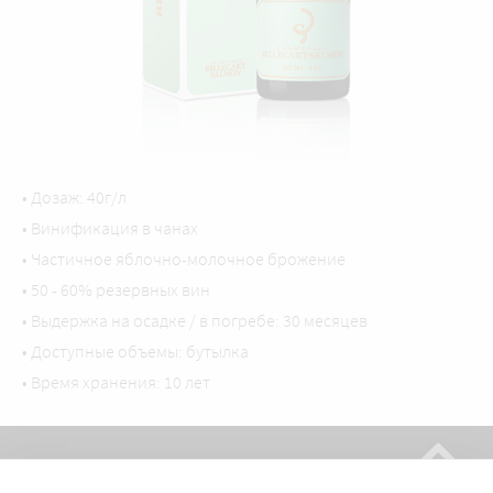
• Дозаж: 40г/л
• Винификация в чанах
• Частичное яблочно-молочное брожение
• 50 - 60% резервных вин
• Выдержка на осадке / в погребе: 30 месяцев
• Доступные объемы: бутылка
• Время хранения: 10 лет
ДОМ