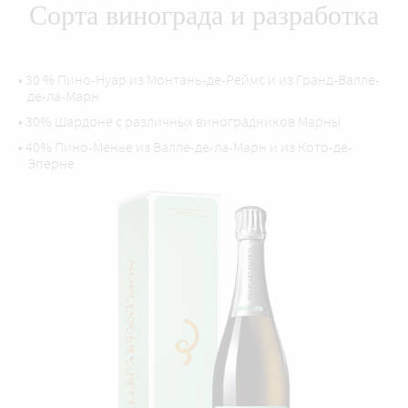
Сорта винограда и разработка
• 30 % Пино-Нуар из Монтань-де-Реймс и из Гранд-Валле-
де-ла-Марн
• 30% Шардоне с различных виноградников Марны
• 40% Пино-Менье из Валле-де-ла-Марн и из Кото-де-
Эперне