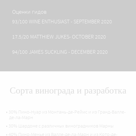
Оценки гидов
93/100 WINE ENTHUSIAST - SEPTEMBER 2020
17.5/20 MATTHIEW JUKES- OCTOBER 2020
94/100 JAMES SUCKLING - DECEMBER 2020
Сорта винограда и разработка
• 30% Пино-Нуар из Монтань-де-Реймс и из Гранд-Валле-
де-ла-Марн
• 30% Шардоне с различных виноградников Марны
• 40% Пино-Менье из Валле-де-ла-Марн и из Кото-де-