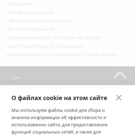
• Без дозажа
• Винификация в чанах
• Яблочно-молочное брожение
• 50 - 60% резервных вин
• Выдержка на осадке / в погребе: 48 месяцев
• Доступные объемы: бутылка магнум
• Время хранения: 5 - 6 лет (бутылка); 6 - 8 лет (магнум)
ДОМ
ШАМПАНСКОЕ
О файлах cookie на этом сайте
ГДЕ НАС НАЙТИ?
ЭКСКУРСИИ
Мы используем файлы cookie для сбора и
КОНТАКТЫ
анализа информации об эффективности и
использовании сайта, для предоставления
ПОДПИШИТЕСЬ НА НАШИ НОВОСТИ
функций социальных сетей, а также для