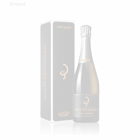
Эперне