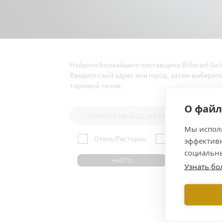
Найдите ближайшего поставщика Billecart-Sa
Введите свой адрес или город, затем выберит
торговой точки.
О файл
Мы исполь
Отель/Ресторан
Винный магази
эффективн
социальны
Узнать б