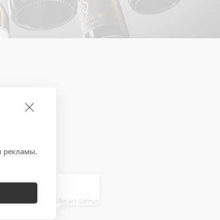
и рекламы.
Champagne Billecart-Salmon