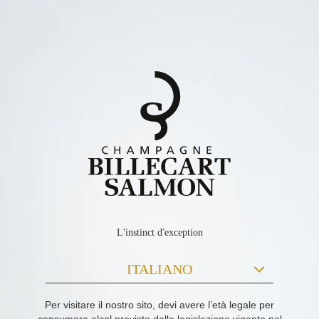
L'instinct d'exception
Per visitare il nostro sito, devi avere l’età legale per