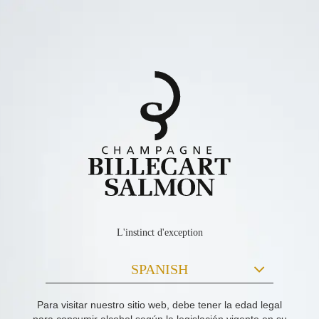
L'instinct d'exception
Para visitar nuestro sitio web, debe tener la edad legal